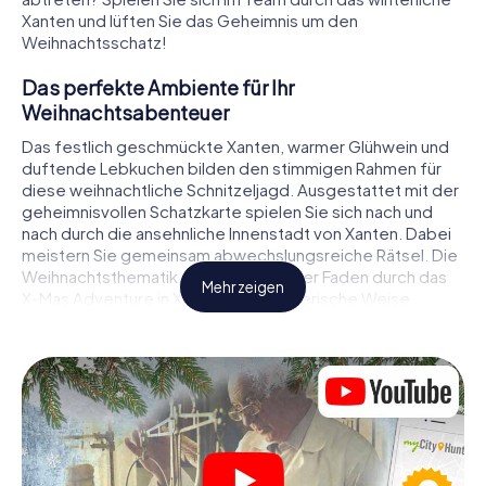
Xanten und lüften Sie das Geheimnis um den
Weihnachtsschatz!
Das perfekte Ambiente für Ihr
Weihnachtsabenteuer
Das festlich geschmückte Xanten, warmer Glühwein und
duftende Lebkuchen bilden den stimmigen Rahmen für
diese weihnachtliche Schnitzeljagd. Ausgestattet mit der
geheimnisvollen Schatzkarte spielen Sie sich nach und
nach durch die ansehnliche Innenstadt von Xanten. Dabei
meistern Sie gemeinsam abwechslungsreiche Rätsel. Die
Weihnachtsthematik zieht sich als roter Faden durch das
Mehr zeigen
X-Mas Adventure in Xanten. Auf spielerische Weise
erfahren Sie faszinierende Anekdoten rund um das
nahende Weihnachtsfest. Wird es Ihnen gelingen, die
Hinweise richtig zu deuten und anderen Schatzsuchern
stets einen Schritt voraus zu sein?
Der Weihnachtsmarkt von Xanten als
Zwischenstopp