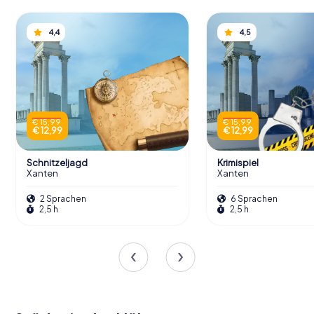
4,4
4,5
€ 15,99
€ 15,99
€ 12,99
€ 12,99
Schnitzeljagd
Krimispiel
Xanten
Xanten
2 Sprachen
6 Sprachen
2,5 h
2,5 h