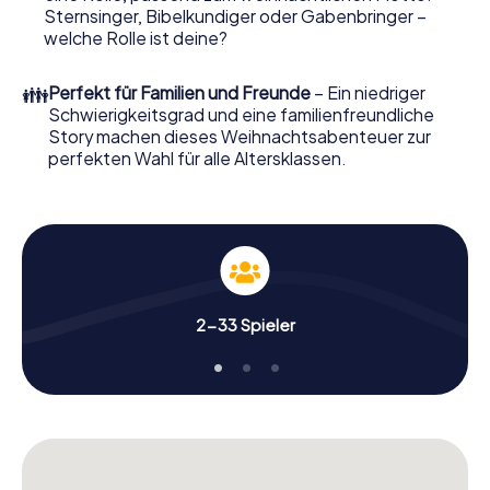
Weihnachtsmarkt von Xanten wird mit dem X-Mas
Sternsinger, Bibelkundiger oder Gabenbringer –
Adventure zu einem Highlight. Schließlich bietet die
welche Rolle ist deine?
Smartphone Schnitzeljagd alles was man von einer
perfekten Weihnachtsfeier in Xanten erwartet: Spaß,
👪
Perfekt für Familien und Freunde
– Ein niedriger
Teambuilding und eine stimmungsvolle
Schwierigkeitsgrad und eine familienfreundliche
Weihnachtsthematik. Gönnen Sie Ihren Kollegen also
Story machen dieses Weihnachtsabenteuer zur
einen unvergesslichen Ausklang des Jahres und planen Sie
perfekten Wahl für alle Altersklassen.
unser X-Mas Adventure als Programmpunkt Ihrer
Weihnachtsfeier in Xanten ein!
2-33 Spieler