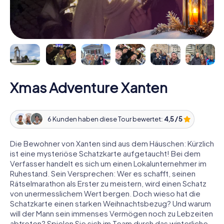
Xmas Adventure Xanten
6 Kunden haben diese Tour bewertet:
4,5 / 5
Die Bewohner von Xanten sind aus dem Häuschen: Kürzlich
ist eine mysteriöse Schatzkarte aufgetaucht! Bei dem
Verfasser handelt es sich um einen Lokalunternehmer im
Ruhestand. Sein Versprechen: Wer es schafft, seinen
Rätselmarathon als Erster zu meistern, wird einen Schatz
von unermesslichem Wert bergen. Doch wieso hat die
Schatzkarte einen starken Weihnachtsbezug? Und warum
will der Mann sein immenses Vermögen noch zu Lebzeiten
abtreten? Spielen Sie sich im Team durch das winterliche