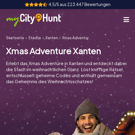
4,5/5 aus 223.447 Bewertungen
Startseite
Städte
Xanten
Xmas Adventure Xanten
So funktioniert's
Xmas Adventure Xanten
Städte
Erlebt das Xmas Adventure in Xanten und entdeckt dabei
Touren
die Stadt im weihnachtlichen Glanz. Löst knifflige Rätsel,
entschlüsselt geheime Codes und enthüllt gemeinsam
das Geheimnis des Weihnachtsschatzes!
Teamevent
Tickets
INT
AT
CH
DE
ES
FR
UK
IE
IT
NL