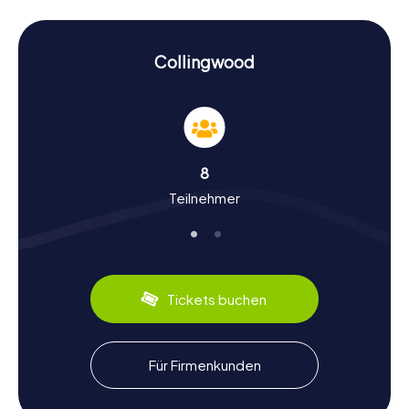
eine Galerie beherbergt. Diese und weitere Orte machen
eure Schnitzeljagd in Collingwood zu einem
unvergesslichen Erlebnis.
Collingwood
Geschichte und Kultur bei der Schnitzeljagd in
Collingwood
Die myCityHunt Schnitzeljagden in Collingwood bieten
euch die Möglichkeit, mehr über die Geschichte und Kultur
der Stadt zu erfahren. Collingwood wurde 1858
8
gegründet und war einst ein bedeutendes Zentrum für
Teilnehmer
den Schiffbau. Heute erinnert der Hafenpark an diese Zeit
und ist ein beliebter Ort für Einheimische und Besucher.
Die indigene Vergangenheit der Region wird im Awen'
Gathering Place gewürdigt, einem Ort, der die
Geschichte der Petun-Indianer ehrt. Kulinarische
Spezialitäten wie frischer Fisch aus der Georgian Bay
Tickets buchen
runden eure Entdeckungstour ab.
Nach der Schnitzeljagd in Collingwood die
Für Firmenkunden
Umgebung erkunden
Nach einer aufregenden Schnitzeljagd in Collingwood