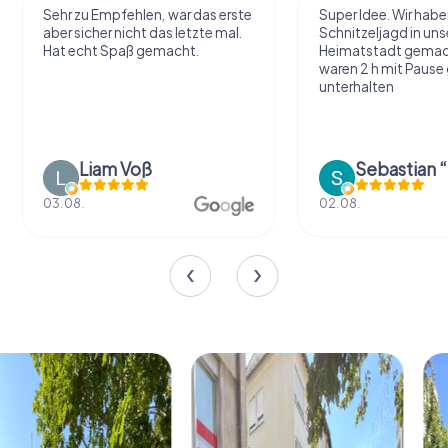
Sehr zu Empfehlen, war das erste
Super Idee. Wir habe
aber sicher nicht das letzte mal.
Schnitzeljagd in uns
Hat echt Spaß gemacht.
Heimatstadt gemac
waren 2 h mit Pause
unterhalten
Liam Voß
03.08.
02.08.