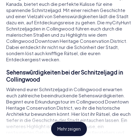
Kanada, bietet euch die perfekte Kulisse für eine
spannende Schnitzeljagd. Mit einer reichen Geschichte
und einer Vielzahl von Sehenswürdigkeiten lädt die Stadt
dazu ein, auf Entdeckungsreise zu gehen. Die myCityHunt
Schnitzeljagden in Collingwood führen euch durch die
malerischen Straßen und zu Highlights wie dem
Collingwood Downtown Heritage Conservation District.
Dabei entdeckt ihr nicht nur die Schönheit der Stadt,
sondern löst auch knifflige Rätsel, die euren
Entdeckergeist wecken.
Sehenswürdigkeiten bei der Schnitzeljagd in
Collingwood
Während eurer Schnitzeljagd in Collingwood erwarten
euch zahlreiche beeindruckende Sehenswürdigkeiten.
Beginnt eure Erkundungstour im Collingwood Downtown
Heritage Conservation District, wo ihr die historische
Architektur bewundern könnt. Hier löst ihr Rätsel, die euch
tiefer in die Geschichte der Stadt eintauchen lassen. Ein
weiteres Highlight ist das Tremont House, ein
Mehr zeigen
restauriertes Gebäude, das heute Künstlerateliers und