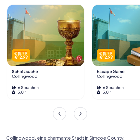
€ 15,99
€ 15,99
€ 12,99
€ 12,99
Schatzsuche
Escape Game
Collingwood
Collingwood
6 Sprachen
6 Sprachen
3,0 h
3,0 h
Collingwood, eine charmante Stadt in Simcoe County,