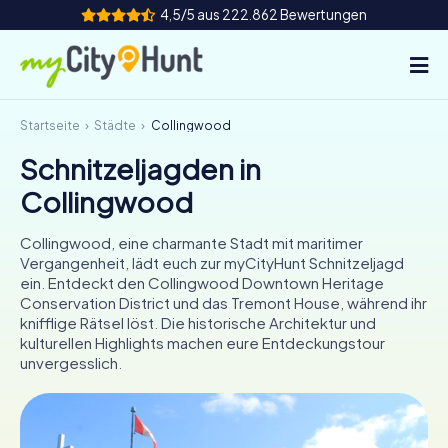
4,5/5 aus 222.862 Bewertungen
Startseite
Städte
Collingwood
So funktioniert's
Schnitzeljagden in
Städte
Collingwood
Touren
Collingwood, eine charmante Stadt mit maritimer
Vergangenheit, lädt euch zur myCityHunt Schnitzeljagd
Teamevent
ein. Entdeckt den Collingwood Downtown Heritage
Conservation District und das Tremont House, während ihr
Tickets
knifflige Rätsel löst. Die historische Architektur und
kulturellen Highlights machen eure Entdeckungstour
unvergesslich.
INT
AT
CH
DE
ES
FR
UK
IE
IT
NL