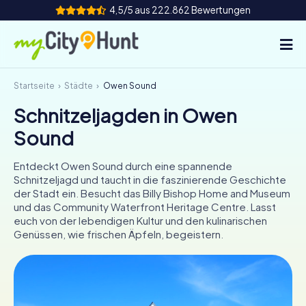
4,5/5 aus 222.862 Bewertungen
Startseite
Städte
Owen Sound
So funktioniert's
Schnitzeljagden in Owen
Städte
Sound
Touren
Entdeckt Owen Sound durch eine spannende
Schnitzeljagd und taucht in die faszinierende Geschichte
Teamevent
der Stadt ein. Besucht das Billy Bishop Home and Museum
und das Community Waterfront Heritage Centre. Lasst
Tickets
euch von der lebendigen Kultur und den kulinarischen
Genüssen, wie frischen Äpfeln, begeistern.
INT
AT
CH
DE
ES
FR
UK
IE
IT
NL