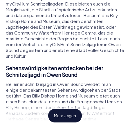
myCityHunt Schnitzeljagden. Diese bieten euch die
Möglichkeit, die Stadt auf spielerische Art zu erkunden
und dabei spannende Rätsel zu lösen. Besucht das Billy
Bishop Home and Museum, das dem berühmten
Jagdflieger des Ersten Weltkriegs gewidmet ist, oder
das Community Waterfront Heritage Centre, das die
maritime Geschichte der Region beleuchtet. Lasst euch
von der Vielfalt der myCityHunt Schnitzeljagden in Owen
Sound begeistern und erlebt eine Stadt voller Geschichte
und Kultur.
Sehenswürdigkeiten entdecken bei der
Schnitzeljagd in Owen Sound
Bei einer Schnitzeljagd in Owen Sound werdet ihr an
einige der bekanntesten Sehenswürdigkeiten der Stadt
geführt. Das Billy Bishop Home and Museum bietet euch
einen Einblick in das Leben und die Errungenschaften von
Billy Bishop, einem der bekanntesten Jagdflieger
Kanadas. Zudem könnt ihr das Community Waterfront
Mehr zeigen
Heritage Centre besuchen, das die maritime
Vergangenheit der Stadt thematisiert. Auch die Owen