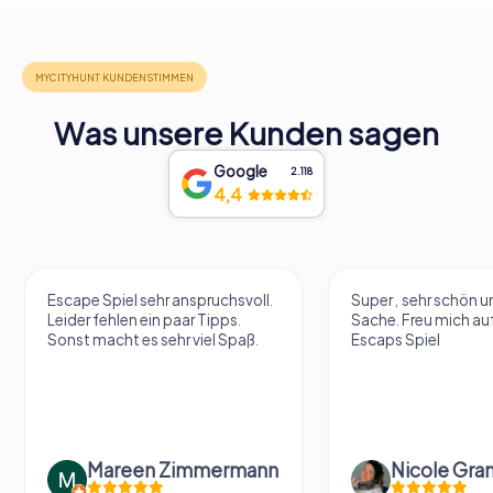
Was unsere Kunden sagen
Google
2.118
4,4
Escape Spiel sehr anspruchsvoll.
Super , sehr schön un
Leider fehlen ein paar Tipps.
Sache. Freu mich au
Sonst macht es sehr viel Spaß.
Escaps Spiel
Mareen Zimmermann
Nicole Gra