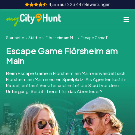
4,5/5 aus 223.447 Bewertungen
Startseite
Städte
Flörsheim am Main
Escape Game Flörsheim am Main
So funktioniert's
Escape Game Flörsheim am
Städte
Main
Touren
Beim Escape Game in Flörsheim am Main verwandelt sich
Flörsheim am Main in euren Spielplatz. Als Agenten löst ihr
Teamevent
Rätsel, enttarnt Verräter und rettet die Stadt vor dem
Untergang. Seid ihr bereit für das Abenteuer?
Tickets
INT
AT
CH
DE
ES
FR
UK
IE
IT
NL