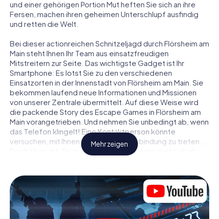
und einer gehörigen Portion Mut heften Sie sich an ihre
Fersen, machen ihren geheimen Unterschlupf ausfindig
und retten die Welt.
Bei dieser actionreichen Schnitzeljagd durch Flörsheim am
Main steht Ihnen Ihr Team aus einsatzfreudigen
Mitstreitern zur Seite. Das wichtigste Gadget ist Ihr
Smartphone: Es lotst Sie zu den verschiedenen
Einsatzorten in der Innenstadt von Flörsheim am Main. Sie
bekommen laufend neue Informationen und Missionen
von unserer Zentrale übermittelt. Auf diese Weise wird
die packende Story des Escape Games in Flörsheim am
Main vorangetrieben. Und nehmen Sie unbedingt ab, wenn
das Telefon klingelt! Eine Kontaktperson könnte
versuchen, mit Ihnen konspirativ in Verbindung zu treten …
Mehr zeigen
Doch Vorsicht: So mancher Informant entpuppt sich als
dubioser Doppelagent und so manche Information als
bewusst gelegte falsche Fährte. Seien Sie auf der Hut,
ziehen Sie die richtigen Schlüsse und vor allem: Vertrauen
Sie niemandem!
Anders als in einem klassischen Escape Room in Flörsheim