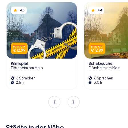
4,3
4,4
€ 15,99
€ 15,99
€ 12,99
€ 12,99
Krimispiel
Schatzsuche
Flörsheim am Main
Flörsheim am Main
6 Sprachen
6 Sprachen
2,5 h
3,0 h
Städte in der Nähe