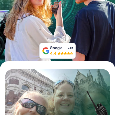
Tickets buchen
Gutscheine bestellen
Google
2.118
4,4